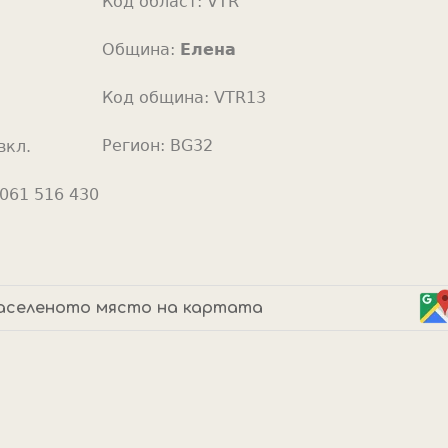
Код област:
VTR
o
r
Община:
Елена
Код община:
VTR13
Регион:
BG32
вкл.
061 516 430
аселеното място на картата