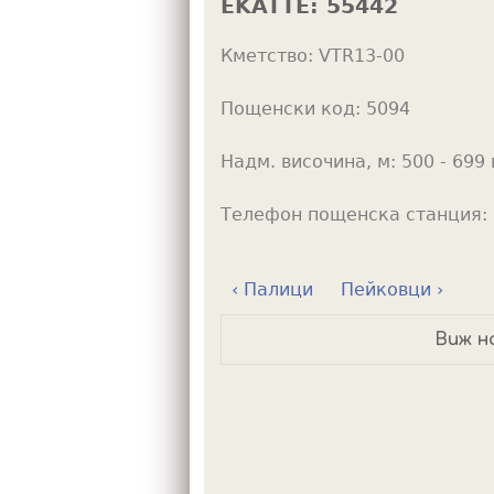
EKATTE:
55442
h
Кметство:
VTR13-00
e
r
Пощенски код:
5094
e
Надм. височина, м:
500 - 699 
Телефон пощенска станция:
‹ Палици
Пейковци ›
Виж н