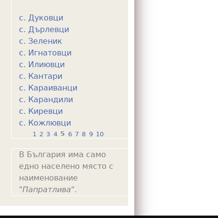
с. Дуковци
с. Дърлевци
с. Зеленик
с. Игнатовци
с. Илиювци
с. Кантари
с. Караиванци
с. Карандили
с. Киревци
с. Кожлювци
1
2
3
4
5
6
7
8
9
10
P
В България има само
a
едно населено място с
g
наименование
e
"
Папратлива
".
s