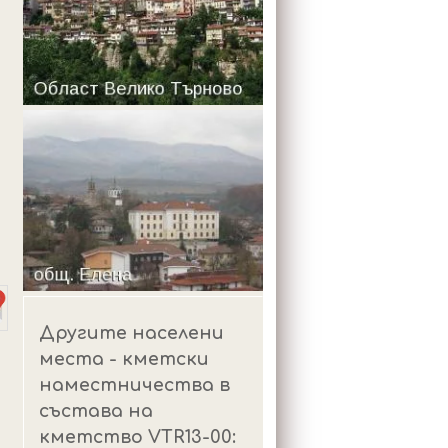
m
Другите населени
места - кметски
наместничества в
състава на
кметство VTR13-00: