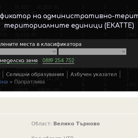
Skip
to
ификатор на административно-тери
main
териториалните единици (ЕКАТТЕ)
content
елените места в класификатора
меделска земя
0889 254 752
Селищни образувания
Азбучен указател
S
ена
»
Папратлива
e
a
r
c
h
Област:
Велико Търново
f