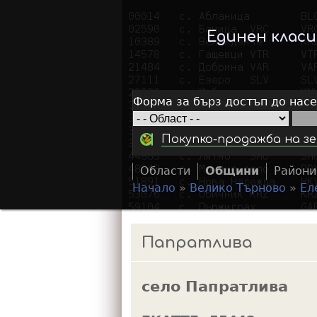
Единен клас
Форма за бърз достъп до нас
Покупко-продажба на зе
Области
Общини
Райони
Начало
»
Велико Търново
»
Ел
Y
o
Папратлива
u
a
село Папратлива
r
e