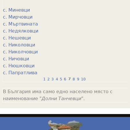
с. Миневци
с. Мирчовци
с. Мъртвината
с. Недялковци
с. Нешевци
с. Николовци
с. Николчовци
с. Ничовци
с. Нюшковци
с. Папратлива
1
2
3
4
5
6
7
8
9
10
P
В България има само едно населено място с
a
наименование "
Долни Танчевци
".
g
e
s