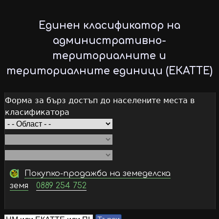
Skip
to
Единен класификатор на
main
административно-
content
териториалните и
териториалните единици (ЕКАТТЕ)
Форма за бърз достъп до населените места в
класификатора
Покупко-продажба на земеделска
земя
0889 254 752