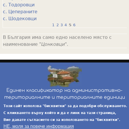
с. Тодоровци
с. Цепераните
с. Шодековци
1
2
3
4
5
6
P
В България има само едно населено място с
a
наименование "
Цонковци
".
g
e
s
Единен класификатор на административно-
териториалните и териториалните единици
инж. Бойчо Добрев
-
ekatte.com
-
условия за
Този сайт използва "бисквитки" за да подобри обслужването.
ползване
С кликването върху който и да е линк на тази страница,
Вие давате съгласието си за използването на "бисквитки".
НЕ, моля за повече информация