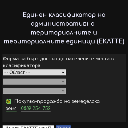
Skip
to
Единен класификатор на
main
административно-
content
териториалните и
териториалните единици (ЕКАТТЕ)
Форма за бърз достъп до населените места в
класификатора
Покупко-продажба на земеделска
земя
0889 254 752