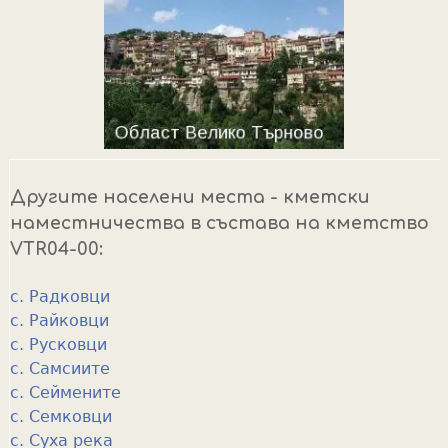
Другите населени места - кметски
наместничества в състава на кметство
VTR04-00:
с. Радковци
с. Райковци
с. Русковци
с. Самсиите
с. Сеймените
с. Семковци
с. Суха река