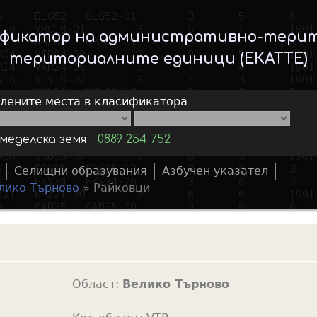
Skip
to
ификатор на административно-тери
main
териториалните единици (ЕКАТТЕ)
content
елените места в класификатора
меделска земя
0889 254 752
Селищни образувания
Азбучен указател
S
лико Търново
»
Райковци
e
a
r
c
h
Област:
Велико Търново
f