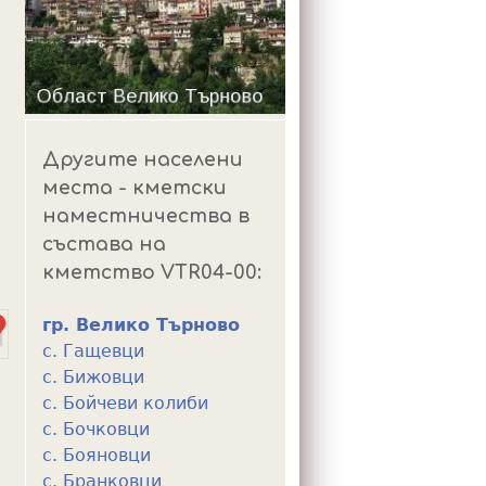
m
Другите населени
места - кметски
наместничества в
състава на
кметство VTR04-00:
гр. Велико Търново
с. Гащевци
с. Бижовци
с. Бойчеви колиби
с. Бочковци
с. Бояновци
с. Бранковци