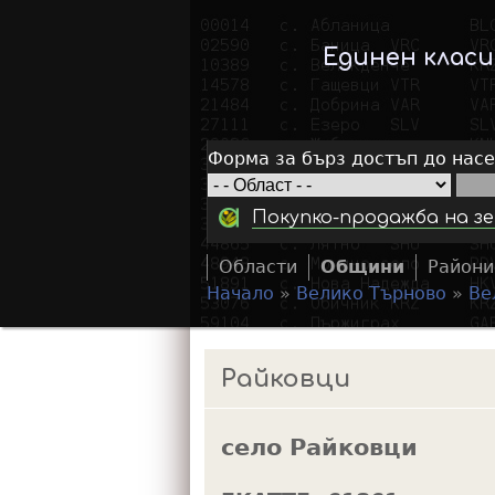
Единен клас
Форма за бърз достъп до нас
Покупко-продажба на зе
Области
Общини
Райони
Начало
»
Велико Търново
»
Ве
Y
o
Райковци
u
a
село Райковци
r
e