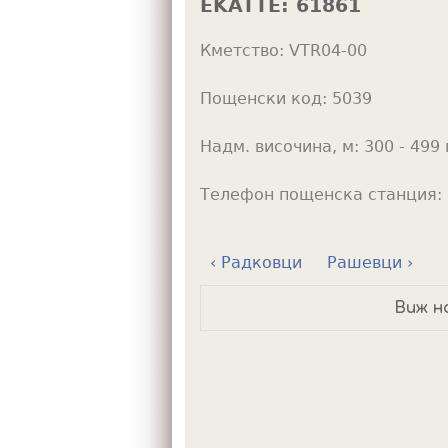
EKATTE:
61861
h
Кметство:
VTR04-00
e
r
Пощенски код:
5039
e
Надм. височина, м:
300 - 499 
Телефон пощенска станция:
‹ Радковци
Рашевци ›
Виж н