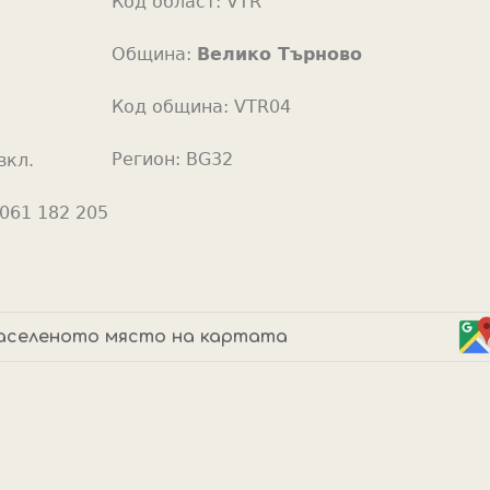
Код област:
VTR
o
r
Община:
Велико Търново
Код община:
VTR04
Регион:
BG32
вкл.
061 182 205
аселеното място на картата