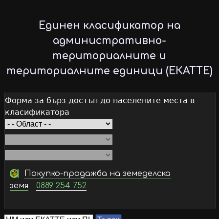
Skip
to
Единен класификатор на
main
административно-
content
териториалните и
териториалните единици (ЕКАТТЕ)
Форма за бърз достъп до населените места в
класификатора
Покупко-продажба на земеделска
земя
0889 254 752