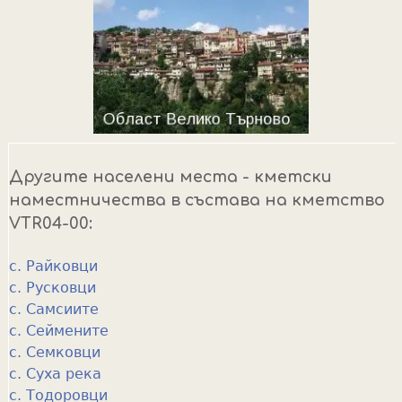
Другите населени места - кметски
наместничества в състава на кметство
VTR04-00:
с. Райковци
с. Русковци
с. Самсиите
с. Сеймените
с. Семковци
с. Суха река
с. Тодоровци