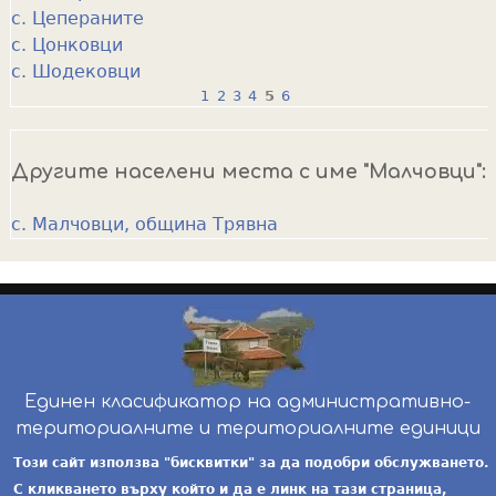
с. Цепераните
с. Цонковци
с. Шодековци
1
2
3
4
5
6
P
a
Другите населени места с име "Малчовци":
g
e
с. Малчовци, община Трявна
s
Единен класификатор на административно-
териториалните и териториалните единици
инж. Бойчо Добрев
-
ekatte.com
-
условия за
Този сайт използва "бисквитки" за да подобри обслужването.
ползване
С кликването върху който и да е линк на тази страница,