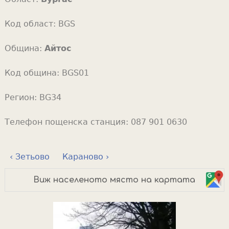
Код област:
BGS
Община:
Айтос
Код община:
BGS01
Регион:
BG34
Телефон пощенска станция:
087 901 0630
‹ Зетьово
Караново ›
Виж населеното място на картата