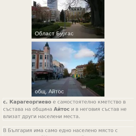
с. Карагеоргиево
е самостоятелно кметство в
състава на община
Айтос
и в неговия състав не
влизат други населени места.
В България има само едно населено място с