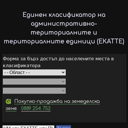
Skip
to
Единен класификатор на
main
административно-
content
териториалните и
териториалните единици (ЕКАТТЕ)
Форма за бърз достъп до населените места в
класификатора
Покупко-продажба на земеделска
земя
0889 254 752