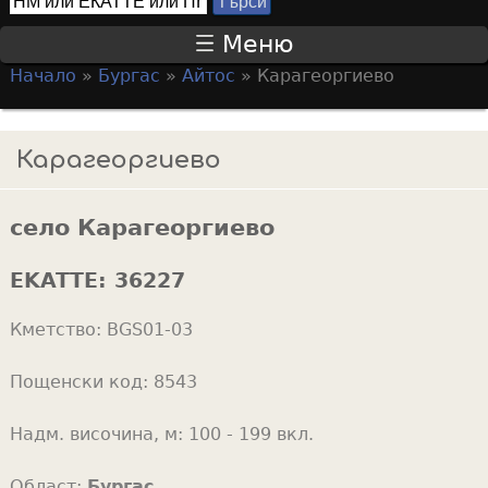
Т
S
ъ
Меню
р
e
Начало
»
Бургас
»
Айтос
»
Карагеоргиево
с
a
Y
и
r
o
Карагеоргиево
c
u
h
a
f
село Карагеоргиево
r
o
e
EKATTE:
36227
r
h
m
Кметство:
BGS01-03
e
r
Пощенски код:
8543
e
Надм. височина, м:
100 - 199 вкл.
Област:
Бургас