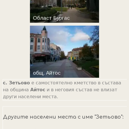
с. Зетьово
е самостоятелно кметство в състава
на община
Айтос
и в неговия състав не влизат
други населени места.
Другите населени места с име "Зетьово":