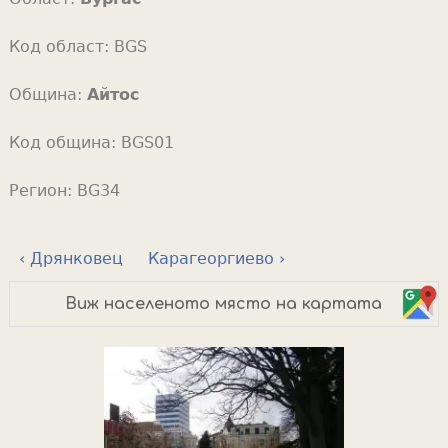
Код област:
BGS
Община:
Айтос
Код община:
BGS01
Регион:
BG34
‹ Дрянковец
Карагеоргиево ›
Виж населеното място на картата