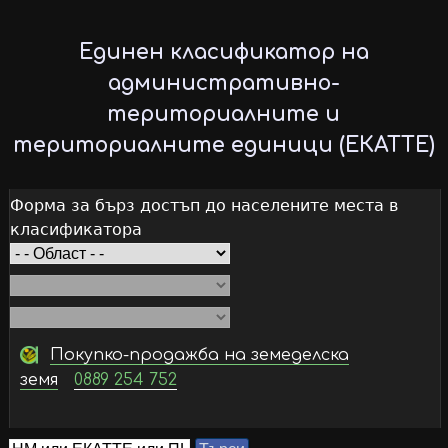
Skip
to
Единен класификатор на
main
административно-
content
териториалните и
териториалните единици (ЕКАТТЕ)
Форма за бърз достъп до населените места в
класификатора
Покупко-продажба на земеделска
земя
0889 254 752