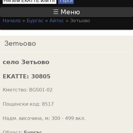
Т
S
ъ
Меню
р
e
Начало
»
Бургас
»
Айтос
»
Зетьово
с
a
Y
и
r
o
Зетьово
c
u
h
a
f
село Зетьово
r
o
e
EKATTE:
30805
r
h
m
Кметство:
BGS01-02
e
r
Пощенски код:
8517
e
Надм. височина, м:
300 - 499 вкл.
Област:
Бургас