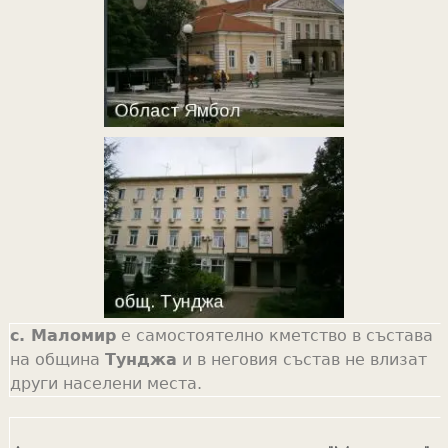
с. Маломир
е самостоятелно кметство в състава
на община
Тунджа
и в неговия състав не влизат
други населени места.