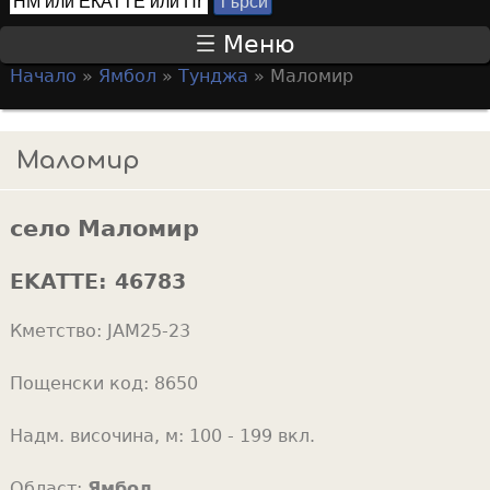
Т
S
ъ
Меню
р
e
Начало
»
Ямбол
»
Тунджа
»
Маломир
с
a
Y
и
r
o
Маломир
c
u
h
a
f
село Маломир
r
o
e
EKATTE:
46783
r
h
m
Кметство:
JAM25-23
e
r
Пощенски код:
8650
e
Надм. височина, м:
100 - 199 вкл.
Област:
Ямбол