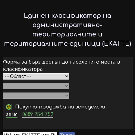
Skip
to
Единен класификатор на
main
административно-
content
териториалните и
териториалните единици (ЕКАТТЕ)
Форма за бърз достъп до населените места в
класификатора
Покупко-продажба на земеделска
земя
0889 254 752