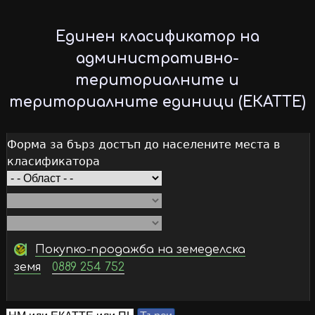
Skip
to
Единен класификатор на
main
административно-
content
териториалните и
териториалните единици (ЕКАТТЕ)
Форма за бърз достъп до населените места в
класификатора
Покупко-продажба на земеделска
земя
0889 254 752