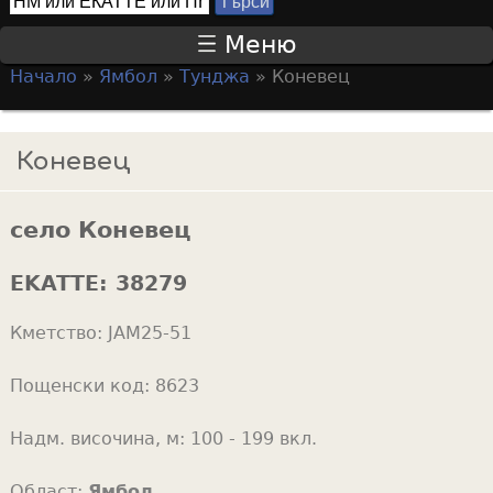
Т
S
ъ
Меню
р
e
Начало
»
Ямбол
»
Тунджа
»
Коневец
с
a
Y
и
r
o
Коневец
c
u
h
a
f
село Коневец
r
o
e
EKATTE:
38279
r
h
m
Кметство:
JAM25-51
e
r
Пощенски код:
8623
e
Надм. височина, м:
100 - 199 вкл.
Област:
Ямбол