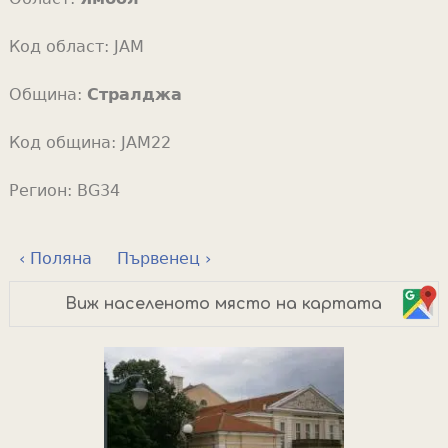
Код област:
JAM
Община:
Стралджа
Код община:
JAM22
Регион:
BG34
‹ Поляна
Първенец ›
Виж населеното място на картата