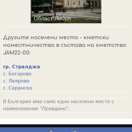
Другите населени места - кметски
наместничества в състава на кметство
JAM22-00:
гр. Стралджа
с. Богорово
с. Леярово
с. Саранско
В България има само едно населено място с
наименование "
Правдино
".