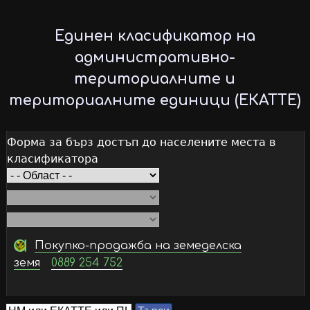
Skip
to
Единен класификатор на
main
административно-
content
териториалните и
териториалните единици (ЕКАТТЕ)
Форма за бърз достъп до населените места в
класификатора
Покупко-продажба на земеделска
земя
0889 254 752