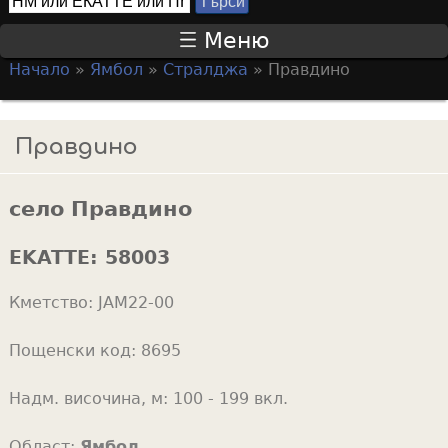
Т
S
ъ
Меню
р
e
Начало
»
Ямбол
»
Стралджа
»
Правдино
с
a
Y
и
r
o
Правдино
c
u
h
a
f
село Правдино
r
o
e
EKATTE:
58003
r
h
m
Кметство:
JAM22-00
e
r
Пощенски код:
8695
e
Надм. височина, м:
100 - 199 вкл.
Област:
Ямбол