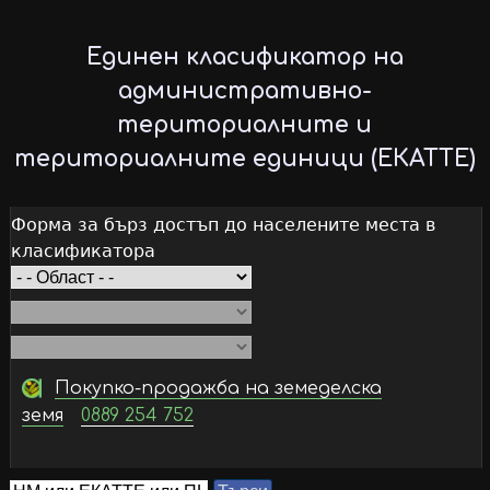
Skip
to
Единен класификатор на
main
административно-
content
териториалните и
териториалните единици (ЕКАТТЕ)
Форма за бърз достъп до населените места в
класификатора
Покупко-продажба на земеделска
земя
0889 254 752