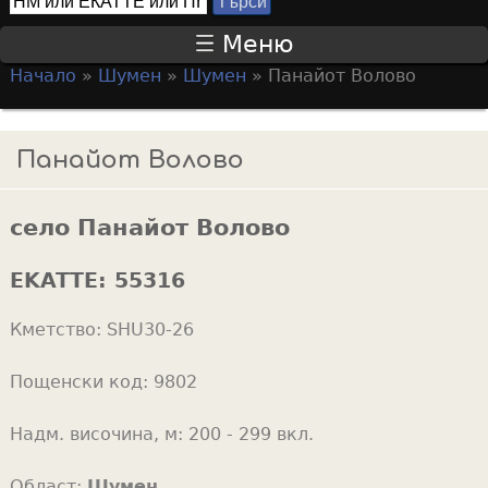
Т
S
ъ
Меню
р
e
Начало
»
Шумен
»
Шумен
»
Панайот Волово
с
a
Y
и
r
o
Панайот Волово
c
u
h
a
f
село Панайот Волово
r
o
e
EKATTE:
55316
r
h
m
Кметство:
SHU30-26
e
r
Пощенски код:
9802
e
Надм. височина, м:
200 - 299 вкл.
Област:
Шумен