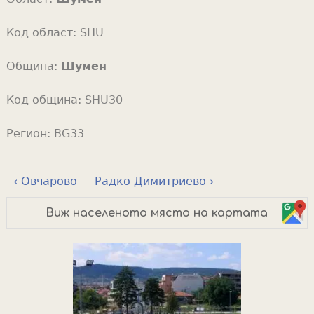
Код област:
SHU
Община:
Шумен
Код община:
SHU30
Регион:
BG33
‹ Овчарово
Радко Димитриево ›
Виж населеното място на картата