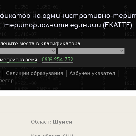
Skip
to
ификатор на административно-тери
main
териториалните единици (ЕКАТТЕ)
content
елените места в класификатора
меделска земя
0889 254 752
Селищни образувания
Азбучен указател
S
вегор
e
a
r
c
h
Област:
Шумен
f