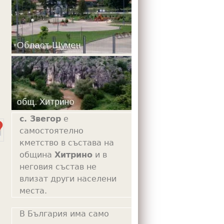
m
с. Звегор
е
самостоятелно
кметство в състава на
община
Хитрино
и в
неговия състав не
влизат други населени
места.
В България има само