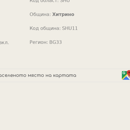
Код област:
SHU
o
r
Община:
Хитрино
Код община:
SHU11
Регион:
BG33
вкл.
аселеното място на картата