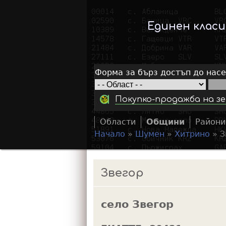
Единен клас
Форма за бърз достъп до нас
Покупко-продажба на зе
Области
Общини
Райони
Начало
»
Шумен
»
Хитрино
»
З
Y
o
Звегор
u
a
село Звегор
r
e