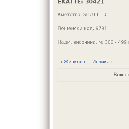
EKATTE:
30421
h
Кметство:
SHU11-10
e
r
Пощенски код:
9791
e
Надм. височина, м:
300 - 499 
‹ Живково
Иглика ›
Виж н