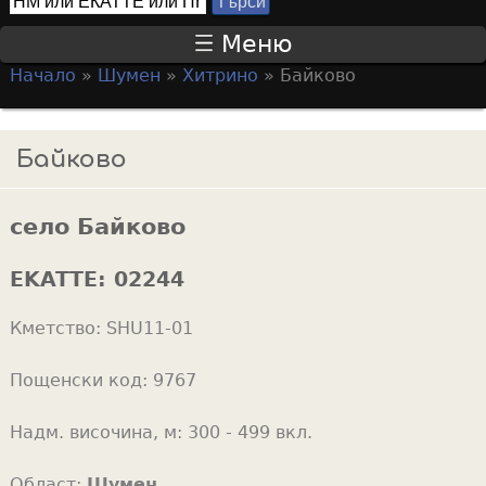
Т
S
ъ
Меню
р
e
Начало
»
Шумен
»
Хитрино
»
Байково
с
a
Y
и
r
o
Байково
c
u
h
a
f
село Байково
r
o
e
EKATTE:
02244
r
h
m
Кметство:
SHU11-01
e
r
Пощенски код:
9767
e
Надм. височина, м:
300 - 499 вкл.
Област:
Шумен