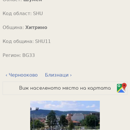
Код област:
SHU
Община:
Хитрино
Код община:
SHU11
Регион:
BG33
‹ Чернооково
Близнаци ›
Виж населеното място на картата