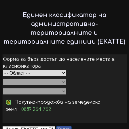
Skip
to
Единен класификатор на
main
административно-
content
териториалните и
териториалните единици (ЕКАТТЕ)
Форма за бърз достъп до населените места в
класификатора
Покупко-продажба на земеделска
земя
0889 254 752