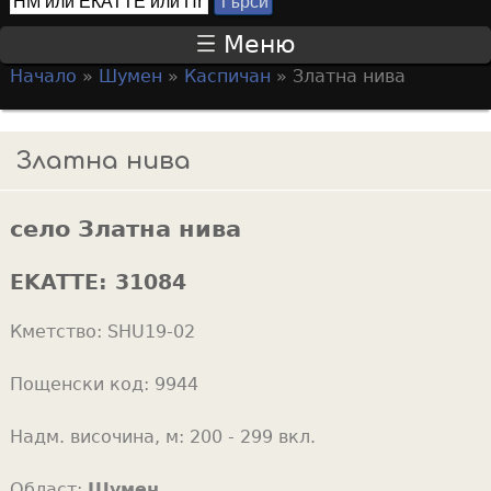
Т
S
ъ
Меню
р
e
Начало
»
Шумен
»
Каспичан
»
Златна нива
с
a
Y
и
r
o
Златна нива
c
u
h
a
f
село Златна нива
r
o
e
EKATTE:
31084
r
h
m
Кметство:
SHU19-02
e
r
Пощенски код:
9944
e
Надм. височина, м:
200 - 299 вкл.
Област:
Шумен