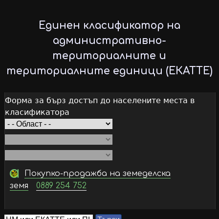
Skip
to
Единен класификатор на
main
административно-
content
териториалните и
териториалните единици (ЕКАТТЕ)
Форма за бърз достъп до населените места в
класификатора
Покупко-продажба на земеделска
земя
0889 254 752