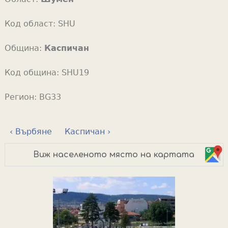
Код област:
SHU
Община:
Каспичан
Код община:
SHU19
Регион:
BG33
‹ Върбяне
Каспичан ›
Виж населеното място на картата