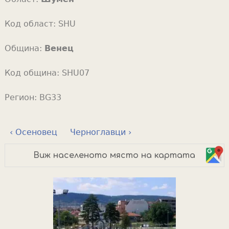
Код област:
SHU
Община:
Венец
Код община:
SHU07
Регион:
BG33
‹ Осеновец
Черноглавци ›
Виж населеното място на картата