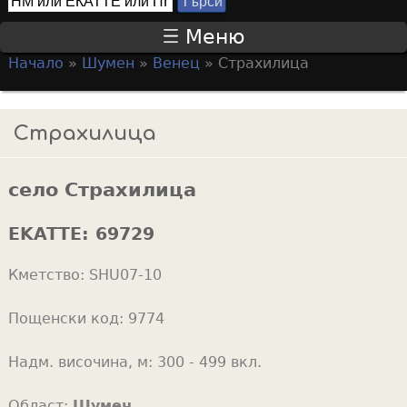
Т
S
ъ
Меню
р
e
Начало
»
Шумен
»
Венец
»
Страхилица
с
a
Y
и
r
o
Страхилица
c
u
h
a
f
село Страхилица
r
o
e
EKATTE:
69729
r
h
m
Кметство:
SHU07-10
e
r
Пощенски код:
9774
e
Надм. височина, м:
300 - 499 вкл.
Област:
Шумен