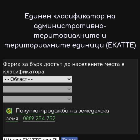
Skip
to
Единен класификатор на
main
административно-
content
териториалните и
териториалните единици (ЕКАТТЕ)
Форма за бърз достъп до населените места в
класификатора
Покупко-продажба на земеделска
земя
0889 254 752