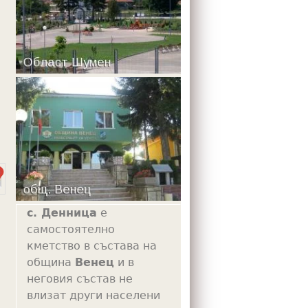
m
с. Денница
е
самостоятелно
кметство в състава на
община
Венец
и в
неговия състав не
влизат други населени