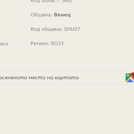
Код област:
SHU
o
r
Община:
Венец
Код община:
SHU07
Регион:
BG33
вкл.
аселеното място на картата