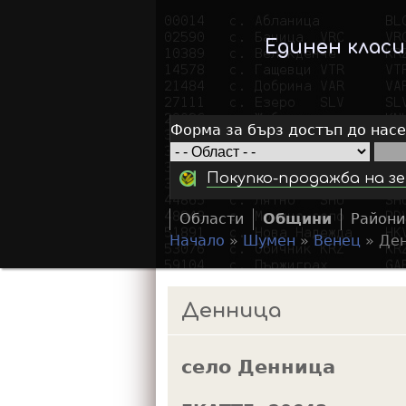
Единен клас
Форма за бърз достъп до нас
Покупко-продажба на зе
Области
Общини
Райони
Начало
»
Шумен
»
Венец
»
Де
Y
o
Денница
u
a
село Денница
r
e