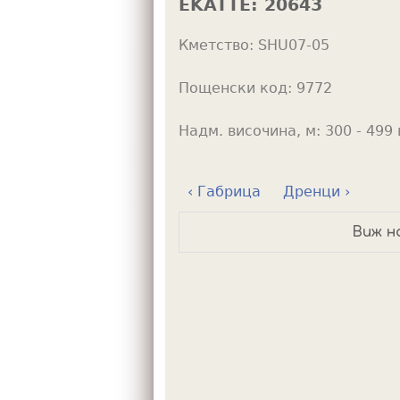
EKATTE:
20643
h
Кметство:
SHU07-05
e
r
Пощенски код:
9772
e
Надм. височина, м:
300 - 499 
‹ Габрица
Дренци ›
Виж н