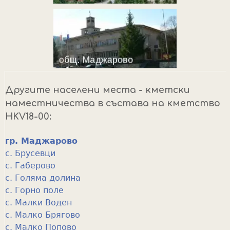
Другите населени места - кметски
наместничества в състава на кметство
HKV18-00:
гр. Маджарово
с. Брусевци
с. Габерово
с. Голяма долина
с. Горно поле
с. Малки Воден
с. Малко Брягово
с. Малко Попово