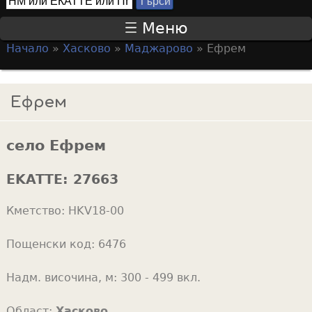
Т
S
ъ
Меню
р
e
Начало
»
Хасково
»
Маджарово
»
Ефрем
с
a
Y
и
r
o
Ефрем
c
u
h
a
f
село Ефрем
r
o
e
EKATTE:
27663
r
h
m
Кметство:
HKV18-00
e
r
Пощенски код:
6476
e
Надм. височина, м:
300 - 499 вкл.
Област:
Хасково