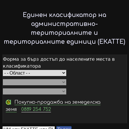
Skip
to
Единен класификатор на
main
административно-
content
териториалните и
териториалните единици (ЕКАТТЕ)
Форма за бърз достъп до населените места в
класификатора
Покупко-продажба на земеделска
земя
0889 254 752