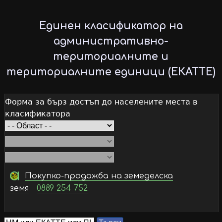
Skip
to
Единен класификатор на
main
административно-
content
териториалните и
териториалните единици (ЕКАТТЕ)
Форма за бърз достъп до населените места в
класификатора
Покупко-продажба на земеделска
земя
0889 254 752