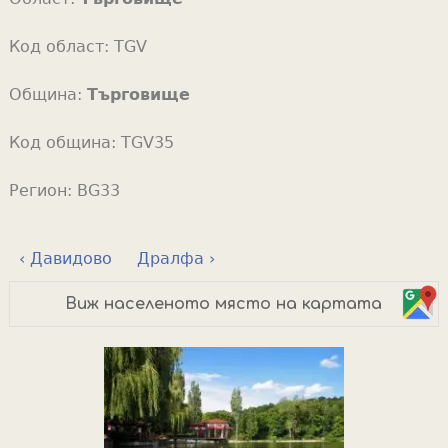
Код област:
TGV
Община:
Търговище
Код община:
TGV35
Регион:
BG33
‹ Давидово
Дралфа ›
Виж населеното място на картата