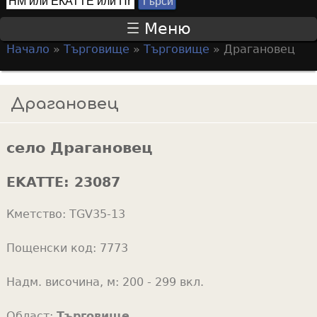
Т
S
ъ
Меню
р
e
Начало
»
Търговище
»
Търговище
»
Драгановец
с
a
Y
и
r
o
Драгановец
c
u
h
a
f
село Драгановец
r
o
e
EKATTE:
23087
r
h
m
Кметство:
TGV35-13
e
r
Пощенски код:
7773
e
Надм. височина, м:
200 - 299 вкл.
Област:
Търговище