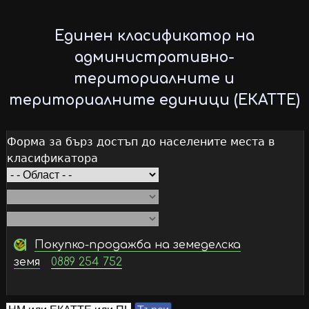
Skip
to
Единен класификатор на
main
административно-
content
териториалните и
териториалните единици (ЕКАТТЕ)
Форма за бърз достъп до населените места в
класификатора
Покупко-продажба на земеделска
земя
0889 254 752