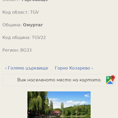
Код област:
TGV
Община:
Омуртаг
Код община:
TGV22
Регион:
BG33
‹ Голямо църквище
Горно Козарево ›
Виж населеното място на картата