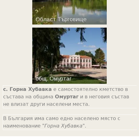
с. Горна Хубавка
е самостоятелно кметство в
състава на община
Омуртаг
и в неговия състав
не влизат други населени места.
В България има само едно населено място с
наименование "
Горна Хубавка
".