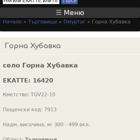
Т
S
ъ
Меню
р
e
Начало
»
Търговище
»
Омуртаг
»
Горна Хубавка
с
a
Y
и
r
o
Горна Хубавка
c
u
h
a
f
село Горна Хубавка
r
o
e
EKATTE:
16420
r
h
m
Кметство:
TGV22-10
e
r
Пощенски код:
7913
e
Надм. височина, м:
300 - 499 вкл.
Област:
Търговище