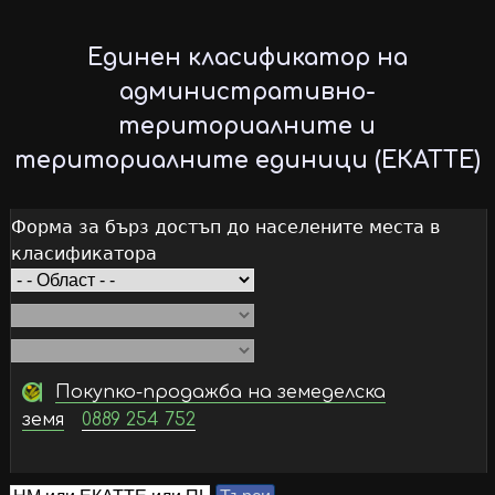
Skip
to
Единен класификатор на
main
административно-
content
териториалните и
териториалните единици (ЕКАТТЕ)
Форма за бърз достъп до населените места в
класификатора
Покупко-продажба на земеделска
земя
0889 254 752