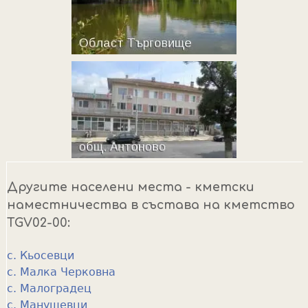
Другите населени места - кметски
наместничества в състава на кметство
TGV02-00:
с. Кьосевци
с. Малка Черковна
с. Малоградец
с. Манушевци