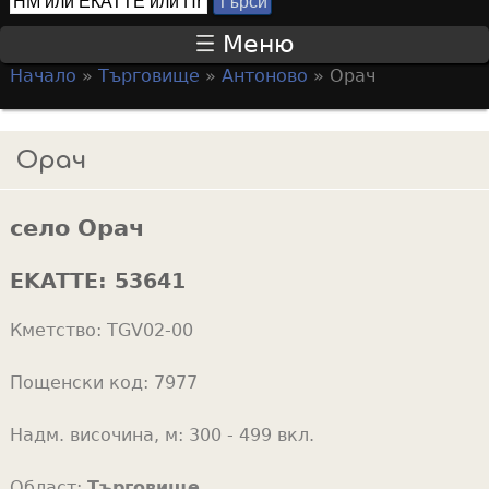
Т
S
ъ
Меню
р
e
Начало
»
Търговище
»
Антоново
»
Орач
с
a
Y
и
r
o
Орач
c
u
h
a
f
село Орач
r
o
e
EKATTE:
53641
r
h
m
Кметство:
TGV02-00
e
r
Пощенски код:
7977
e
Надм. височина, м:
300 - 499 вкл.
Област:
Търговище