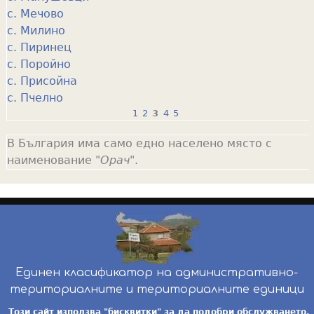
с. Мечово
с. Милино
с. Пиринец
с. Поройно
с. Присойна
с. Пчелно
1
2
3
4
5
P
В България има само едно населено място с
a
наименование "
Орач
".
g
e
s
Единен класификатор на административно-
териториалните и териториалните единици
инж. Бойчо Добрев
-
ekatte.com
-
условия за
Този сайт използва "бисквитки" за да подобри обслужването.