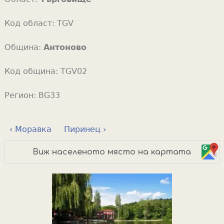
Код област:
TGV
Община:
Антоново
Код община:
TGV02
Регион:
BG33
‹ Моравка
Пиринец ›
Виж населеното място на картата