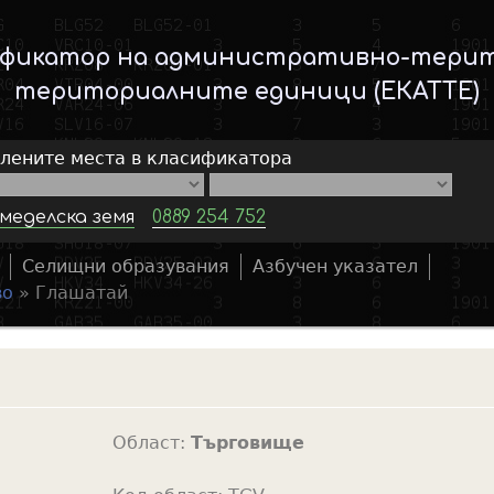
Skip
to
ификатор на административно-тери
main
териториалните единици (ЕКАТТЕ)
content
елените места в класификатора
меделска земя
0889 254 752
Селищни образувания
Азбучен указател
S
во
»
Глашатай
e
a
r
c
h
Област:
Търговище
f