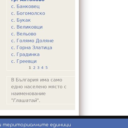
с. Банковец
с. Богомолско
с. Букак
с. Великовци
с. Вельово
с. Голямо Доляне
с. Горна Златица
с. Градинка
с. Греевци
1
2
3
4
5
P
В България има само
a
едно населено място с
g
наименование
e
"
Глашатай
".
s
и териториалните единици