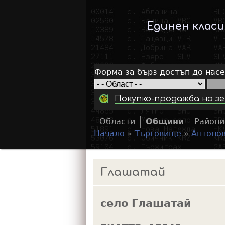
Единен клас
Форма за бърз достъп до нас
Покупко-продажба на зе
Области
Общини
Райони
Начало
»
Търговище
»
Антоно
Y
o
Глашатай
u
a
село Глашатай
r
e