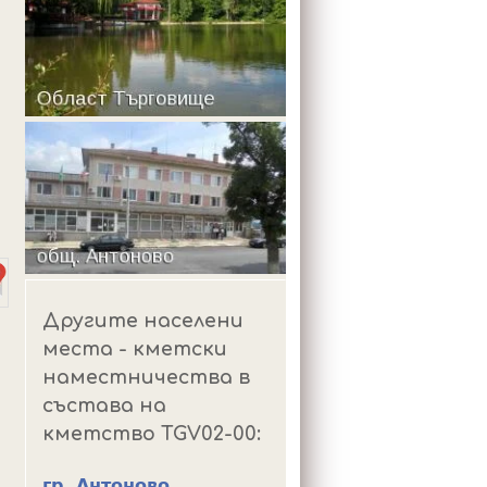
m
Другите населени
места - кметски
наместничества в
състава на
кметство TGV02-00:
гр. Антоново