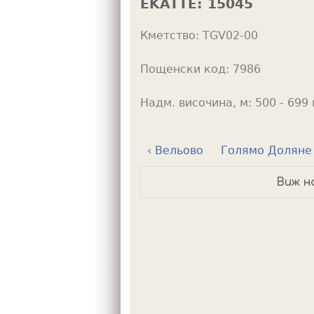
EKATTE:
15045
h
Кметство:
TGV02-00
e
r
Пощенски код:
7986
e
Надм. височина, м:
500 - 699 
‹ Вельово
Голямо Доляне 
Виж н