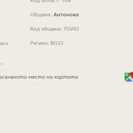
Код област:
TGV
o
r
Община:
Антоново
Код община:
TGV02
Регион:
BG33
вкл.
›
аселеното място на картата