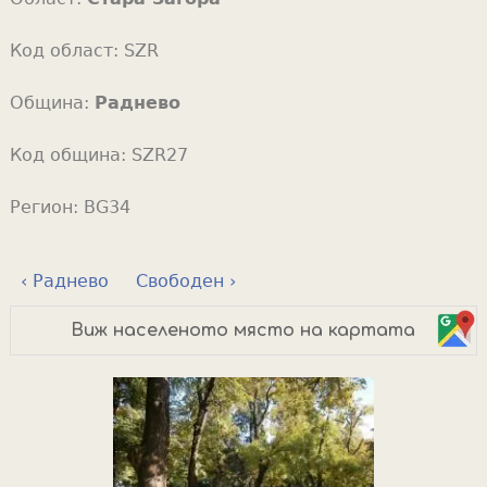
Код област:
SZR
Община:
Раднево
Код община:
SZR27
Регион:
BG34
‹ Раднево
Свободен ›
Виж населеното място на картата