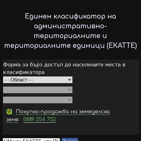
Skip
to
Единен класификатор на
main
административно-
content
териториалните и
териториалните единици (ЕКАТТЕ)
Форма за бърз достъп до населените места в
класификатора
Покупко-продажба на земеделска
земя
0889 254 752