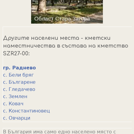
Другите населени места - кметски
наместничества в състава на кметство
SZR27-00:
гр. Раднево
с. Бели бряг
с. Българене
с. Гледачево
с. Землен
с. Ковач
с. Константиновец
с. Овчарци
В България има само едно населено място с