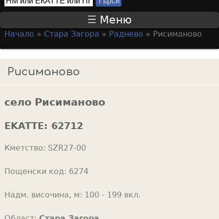
Т
S
ъ
Меню
р
e
Начало
»
Стара Загора
»
Раднево
»
Рисиманово
с
a
Y
и
r
o
Рисиманово
c
u
h
a
f
село Рисиманово
r
o
e
EKATTE:
62712
r
h
m
Кметство:
SZR27-00
e
r
Пощенски код:
6274
e
Надм. височина, м:
100 - 199 вкл.
Област:
Стара Загора