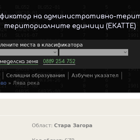
Skip
to
ификатор на административно-тери
main
териториалните единици (ЕКАТТЕ)
content
елените места в класификатора
меделска земя
0889 254 752
Селищни образувания
Азбучен указател
S
ово
»
Лява река
e
a
r
c
h
Област:
Стара Загора
f