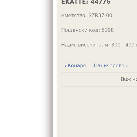
EKATTE:
44776
h
Кметство:
SZR37-00
e
r
Пощенски код:
6198
e
Надм. височина, м:
300 - 499 
‹ Конаре
Паничерево ›
Виж н