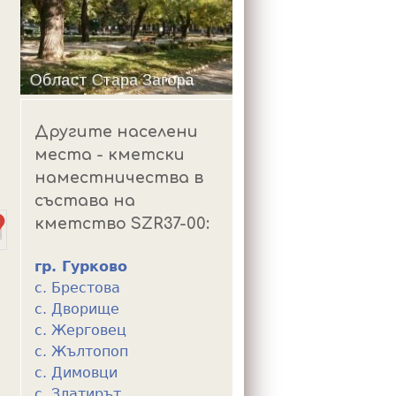
m
Другите населени
места - кметски
наместничества в
състава на
кметство SZR37-00:
гр. Гурково
с. Брестова
с. Дворище
с. Жерговец
с. Жълтопоп
с. Димовци
с. Златирът