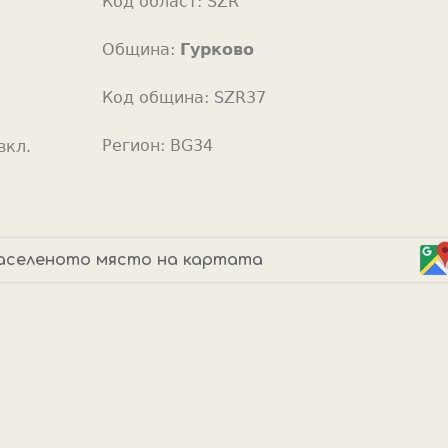
Код област:
SZR
o
r
Община:
Гурково
Код община:
SZR37
Регион:
BG34
вкл.
аселеното място на картата