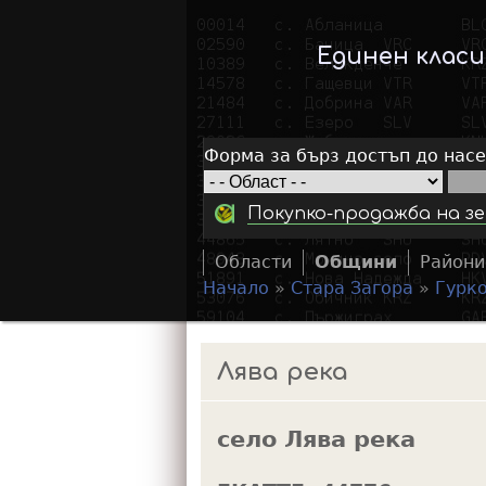
Единен клас
Форма за бърз достъп до нас
Покупко-продажба на зе
Области
Общини
Райони
Начало
»
Стара Загора
»
Гурк
Y
o
Лява река
u
a
село Лява река
r
e