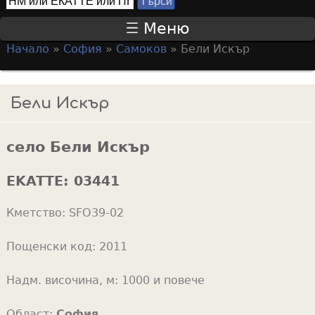
Т
S
ъ
Меню
р
e
Начало
»
София
»
Самоков
»
Бели Искър
с
a
Y
и
r
o
Бели Искър
c
u
h
a
f
село Бели Искър
r
o
e
EKATTE:
03441
r
h
m
Кметство:
SFO39-02
e
r
Пощенски код:
2011
e
Надм. височина, м:
1000 и повече
Област:
София