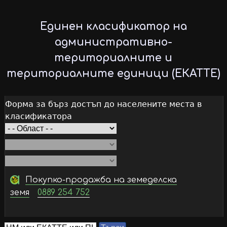
Skip
to
Единен класификатор на
main
административно-
content
териториалните и
териториалните единици (ЕКАТТЕ)
Форма за бърз достъп до населените места в
класификатора
Покупко-продажба на земеделска
земя
0889 254 752