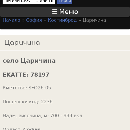
Т
S
ъ
Меню
р
e
Начало
»
София
»
Костинброд
»
Царичина
с
a
Y
и
r
o
Царичина
c
u
h
a
f
село Царичина
r
o
e
EKATTE:
78197
r
h
m
Кметство:
SFO26-05
e
r
Пощенски код:
2236
e
Надм. височина, м:
700 - 999 вкл.
Област:
София