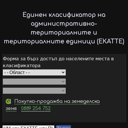
Skip
to
Единен класификатор на
main
административно-
content
териториалните и
териториалните единици (ЕКАТТЕ)
Форма за бърз достъп до населените места в
класификатора
Покупко-продажба на земеделска
земя
0889 254 752