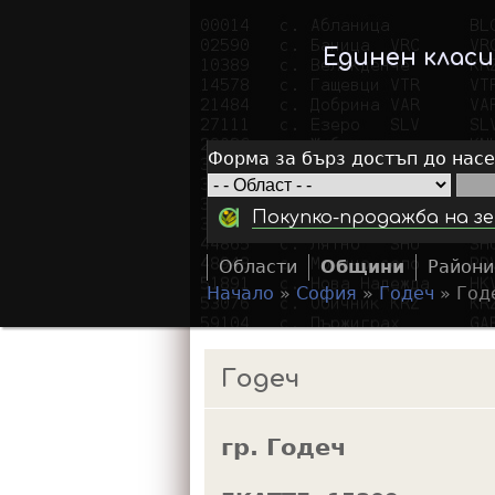
Единен клас
Форма за бърз достъп до нас
Покупко-продажба на зе
Области
Общини
Райони
Начало
»
София
»
Годеч
»
Год
Y
o
Годеч
u
a
гр. Годеч
r
e