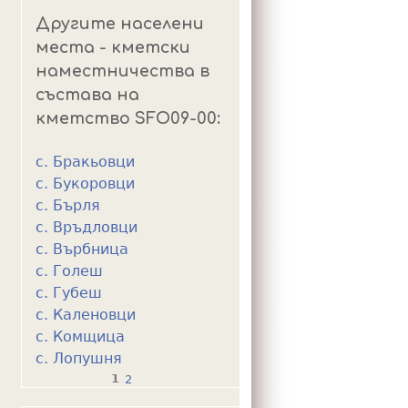
Другите населени
места - кметски
наместничества в
състава на
кметство SFO09-00:
с. Бракьовци
с. Букоровци
с. Бърля
с. Връдловци
с. Върбница
с. Голеш
с. Губеш
с. Каленовци
с. Комщица
с. Лопушня
1
2
P