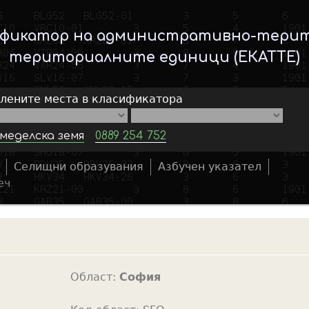
Skip
to
ификатор на административно-тери
main
териториалните единици (ЕКАТТЕ)
content
елените места в класификатора
меделска земя
0889 254 752
Селищни образувания
Азбучен указател
S
еч
e
a
r
c
h
Област:
София
f