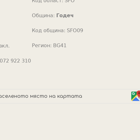
Код област:
SFO
o
r
Община:
Годеч
Код община:
SFO09
Регион:
BG41
вкл.
072 922 310
аселеното място на картата