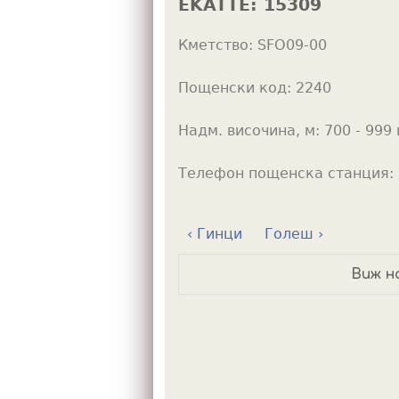
EKATTE:
15309
h
Кметство:
SFO09-00
e
r
Пощенски код:
2240
e
Надм. височина, м:
700 - 999 
Телефон пощенска станция:
‹ Гинци
Голеш ›
Виж н