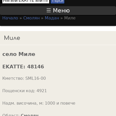
Т
S
ъ
Меню
р
e
Начало
»
Смолян
»
Мадан
»
Миле
с
a
Y
и
r
o
Миле
c
u
h
a
f
село Миле
r
o
e
EKATTE:
48146
r
h
m
Кметство:
SML16-00
e
r
Пощенски код:
4921
e
Надм. височина, м:
1000 и повече
Област:
Смолян