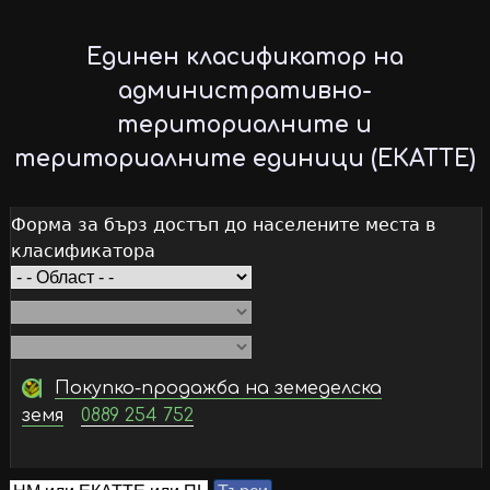
Skip
to
Единен класификатор на
main
административно-
content
териториалните и
териториалните единици (ЕКАТТЕ)
Форма за бърз достъп до населените места в
класификатора
Покупко-продажба на земеделска
земя
0889 254 752