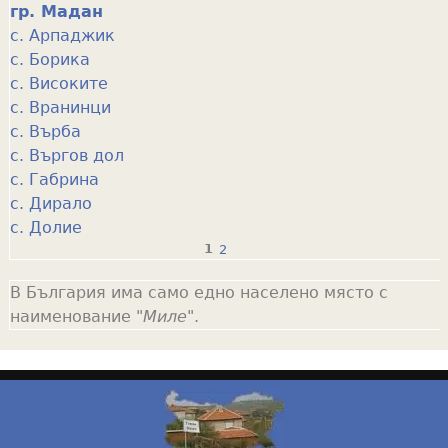
гр. Мадан
с. Арпаджик
с. Борика
с. Високите
с. Вранинци
с. Върба
с. Въргов дол
с. Габрина
с. Дирало
с. Долие
1
2
P
В България има само едно населено място с
a
наименование "
Миле
".
g
e
s