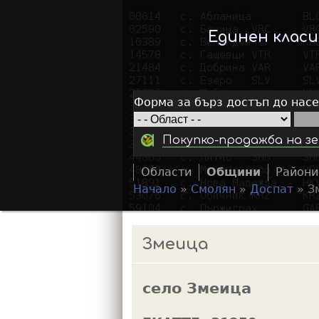
Единен клас
Форма за бърз достъп до нас
Покупко-продажба на зе
Области
Общини
Райони
Начало
»
Смолян
»
Доспат
»
З
Y
o
Змеица
u
a
село Змеица
r
e