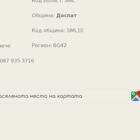
Код област:
SML
o
r
Община:
Доспат
Код община:
SML10
Регион:
BG42
вече
087 935 3716
аселеното място на картата