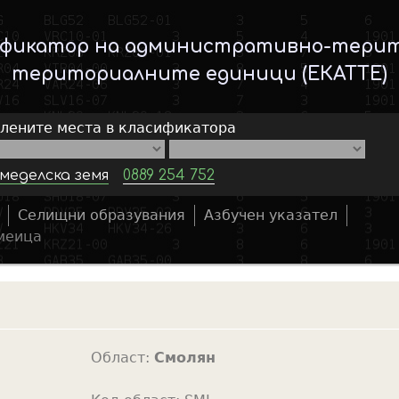
Skip
to
ификатор на административно-тери
main
териториалните единици (ЕКАТТЕ)
content
елените места в класификатора
меделска земя
0889 254 752
Селищни образувания
Азбучен указател
S
меица
e
a
r
c
h
Област:
Смолян
f