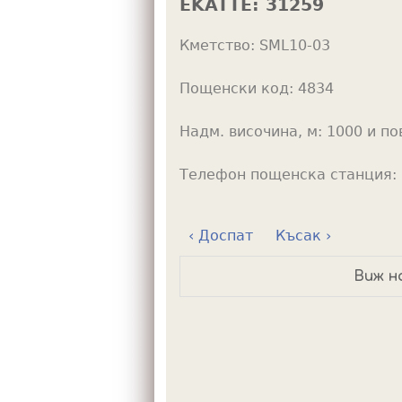
EKATTE:
31259
h
Кметство:
SML10-03
e
r
Пощенски код:
4834
e
Надм. височина, м:
1000 и по
Телефон пощенска станция:
‹ Доспат
Късак ›
Виж н