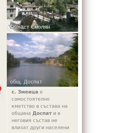
m
с. Змеица
е
самостоятелно
кметство в състава на
община
Доспат
и в
неговия състав не
влизат други населени