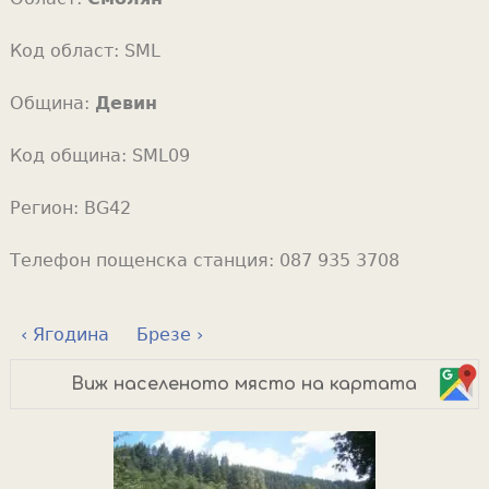
Код област:
SML
Община:
Девин
Код община:
SML09
Регион:
BG42
Телефон пощенска станция:
087 935 3708
‹ Ягодина
Брезе ›
Виж населеното място на картата