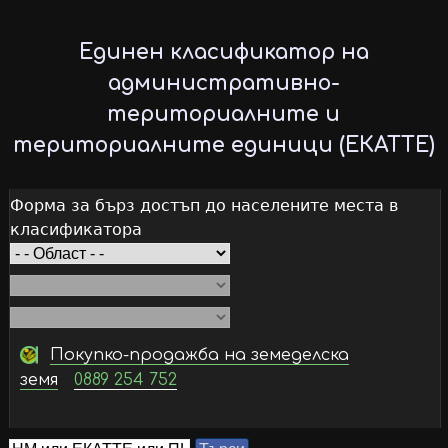
Skip
to
Единен класификатор на
main
административно-
content
териториалните и
териториалните единици (ЕКАТТЕ)
Форма за бърз достъп до населените места в
класификатора
Покупко-продажба на земеделска
земя
0889 254 752