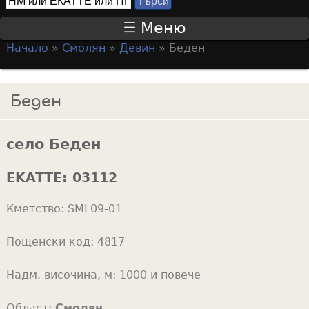
Т
S
ъ
Меню
р
e
Начало
»
Смолян
»
Девин
»
Беден
с
a
Y
и
r
o
Беден
c
u
h
a
f
село Беден
r
o
e
EKATTE:
03112
r
h
m
Кметство:
SML09-01
e
r
Пощенски код:
4817
e
Надм. височина, м:
1000 и повече
Област:
Смолян