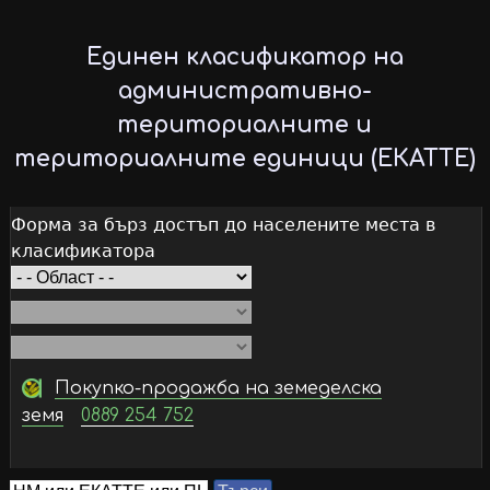
Skip
to
Единен класификатор на
main
административно-
content
териториалните и
териториалните единици (ЕКАТТЕ)
Форма за бърз достъп до населените места в
класификатора
Покупко-продажба на земеделска
земя
0889 254 752