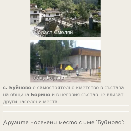
с. Буйново
е самостоятелно кметство в състава
на община
Борино
и в неговия състав не влизат
други населени места.
Другите населени места с име "Буйново":