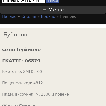
Т
S
ъ
Меню
р
e
Начало
»
Смолян
»
Борино
»
Буйново
с
a
Y
и
r
o
Буйново
c
u
h
a
f
село Буйново
r
o
e
EKATTE:
06879
r
h
m
Кметство:
SML05-06
e
r
Пощенски код:
4812
e
Надм. височина, м:
1000 и повече
Област:
Смолян