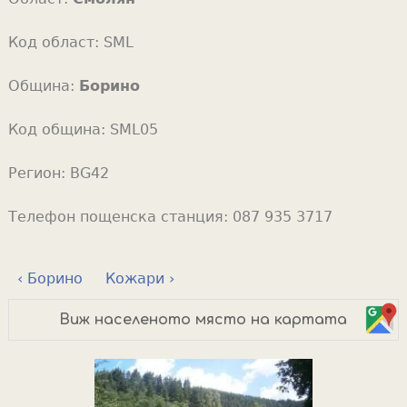
Код област:
SML
Община:
Борино
Код община:
SML05
Регион:
BG42
Телефон пощенска станция:
087 935 3717
‹ Борино
Кожари ›
Виж населеното място на картата