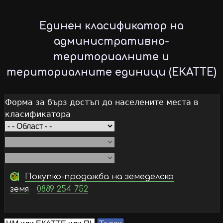
Skip
to
Единен класификатор на
main
административно-
content
териториалните и
териториалните единици (ЕКАТТЕ)
Форма за бърз достъп до населените места в
класификатора
Покупко-продажба на земеделска
земя
0889 254 752