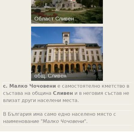
с. Малко Чочовени
е самостоятелно кметство в
състава на община
Сливен
и в неговия състав не
влизат други населени места.
В България има само едно населено място с
наименование "
Малко Чочовени
".