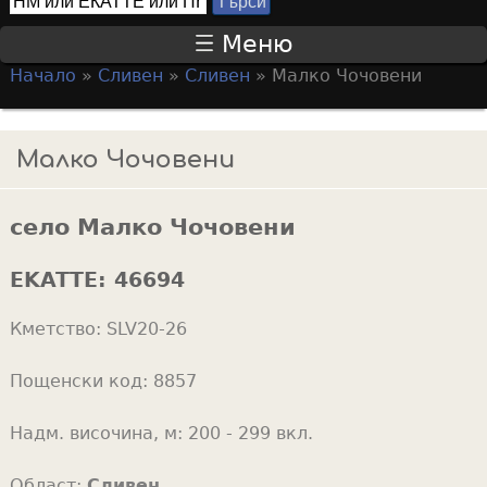
Т
S
ъ
Меню
р
e
Начало
»
Сливен
»
Сливен
»
Малко Чочовени
с
a
Y
и
r
o
Малко Чочовени
c
u
h
a
f
село Малко Чочовени
r
o
e
EKATTE:
46694
r
h
m
Кметство:
SLV20-26
e
r
Пощенски код:
8857
e
Надм. височина, м:
200 - 299 вкл.
Област:
Сливен