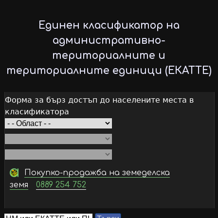
Skip
to
Единен класификатор на
main
административно-
content
териториалните и
териториалните единици (ЕКАТТЕ)
Форма за бърз достъп до населените места в
класификатора
Покупко-продажба на земеделска
земя
0889 254 752