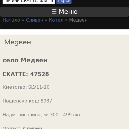
Т
S
ъ
Меню
р
e
Начало
»
Сливен
»
Котел
»
Медвен
с
a
Y
и
r
o
Медвен
c
u
h
a
f
село Медвен
r
o
e
EKATTE:
47528
r
h
m
Кметство:
SLV11-10
e
r
Пощенски код:
8987
e
Надм. височина, м:
300 - 499 вкл.
Област:
Сливен