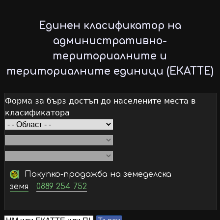
Skip
to
Единен класификатор на
main
административно-
content
териториалните и
териториалните единици (ЕКАТТЕ)
Форма за бърз достъп до населените места в
класификатора
Покупко-продажба на земеделска
земя
0889 254 752