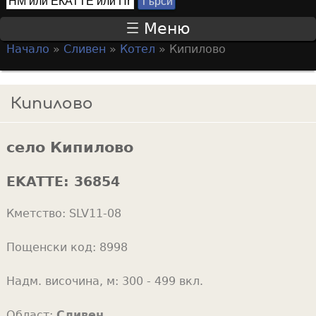
Т
S
ъ
Меню
р
e
Начало
»
Сливен
»
Котел
»
Кипилово
с
a
Y
и
r
o
Кипилово
c
u
h
a
f
село Кипилово
r
o
e
EKATTE:
36854
r
h
m
Кметство:
SLV11-08
e
r
Пощенски код:
8998
e
Надм. височина, м:
300 - 499 вкл.
Област:
Сливен