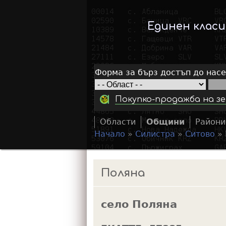
Единен клас
Форма за бърз достъп до нас
Покупко-продажба на зе
Области
Общини
Райони
Начало
»
Силистра
»
Ситово
»
Y
o
Поляна
u
a
село Поляна
r
e