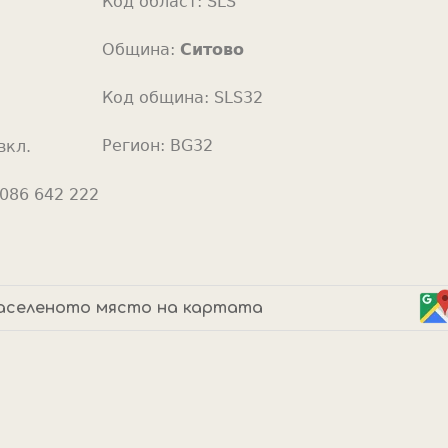
Код област:
SLS
o
r
Община:
Ситово
Код община:
SLS32
Регион:
BG32
вкл.
086 642 222
аселеното място на картата