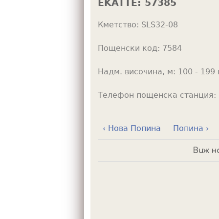
EKATTE:
57385
h
Кметство:
SLS32-08
e
r
Пощенски код:
7584
e
Надм. височина, м:
100 - 199 
Телефон пощенска станция:
‹ Нова Попина
Попина ›
Виж н