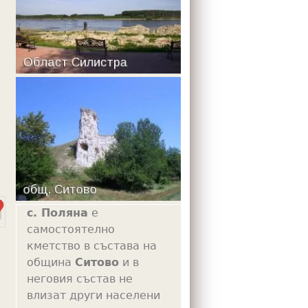
m
с. Поляна
е
самостоятелно
кметство в състава на
община
Ситово
и в
неговия състав не
влизат други населени