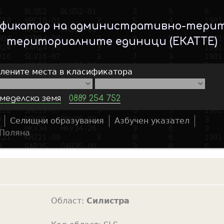
Skip
to
ификатор на административно-тери
main
териториалните единици (ЕКАТТЕ)
content
елените места в класификатора
меделска земя
0889 254 752
Селищни образувания
Азбучен указател
S
Поляна
e
a
r
c
h
Област:
Силистра
f