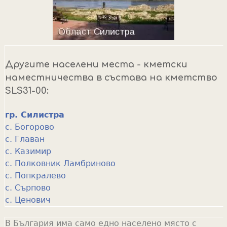
Другите населени места - кметски
наместничества в състава на кметство
SLS31-00:
гр. Силистра
с. Богорово
с. Главан
с. Казимир
с. Полковник Ламбриново
с. Попкралево
с. Сърпово
с. Ценович
В България има само едно населено място с