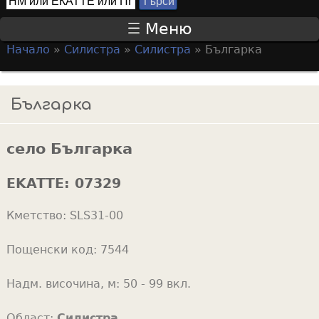
Т
S
ъ
Меню
р
e
Начало
»
Силистра
»
Силистра
»
Българка
с
a
Y
и
r
o
Българка
c
u
h
a
f
село Българка
r
o
e
EKATTE:
07329
r
h
m
Кметство:
SLS31-00
e
r
Пощенски код:
7544
e
Надм. височина, м:
50 - 99 вкл.
Област:
Силистра