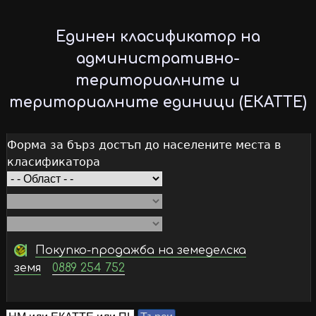
Skip
to
Единен класификатор на
main
административно-
content
териториалните и
териториалните единици (ЕКАТТЕ)
Форма за бърз достъп до населените места в
класификатора
Покупко-продажба на земеделска
земя
0889 254 752