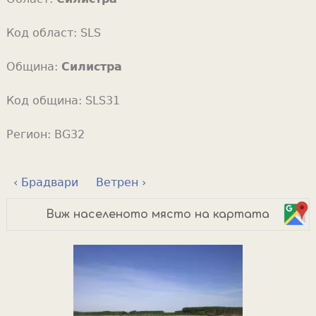
Код област:
SLS
Община:
Силистра
Код община:
SLS31
Регион:
BG32
‹ Брадвари
Ветрен ›
Виж населеното място на картата