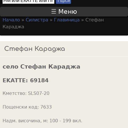
Т
S
ъ
Меню
р
e
Начало
»
Силистра
»
Главиница
»
Стефан
с
a
Y
Караджа
и
r
o
c
u
Стефан Караджа
h
a
f
r
село Стефан Караджа
o
e
r
h
EKATTE:
69184
m
e
Кметство:
SLS07-20
r
e
Пощенски код:
7633
Надм. височина, м:
100 - 199 вкл.