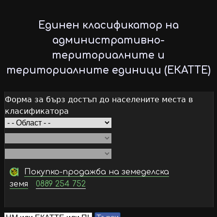
Skip
to
Единен класификатор на
main
административно-
content
териториалните и
териториалните единици (ЕКАТТЕ)
Форма за бърз достъп до населените места в
класификатора
Покупко-продажба на земеделска
земя
0889 254 752