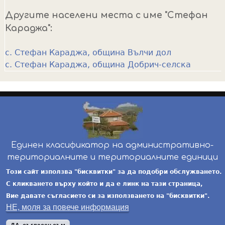
Другите населени места с име "Стефан
Караджа":
с. Стефан Караджа, община Вълчи дол
с. Стефан Караджа, община Добрич-селска
Единен класификатор на административно-
териториалните и териториалните единици
инж. Бойчо Добрев
-
ekatte.com
-
условия за
Този сайт използва "бисквитки" за да подобри обслужването.
ползване
С кликването върху който и да е линк на тази страница,
Вие давате съгласието си за използването на "бисквитки".
НЕ, моля за повече информация