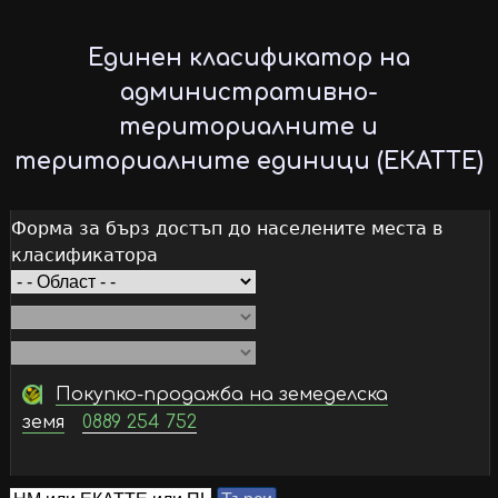
Skip
to
Единен класификатор на
main
административно-
content
териториалните и
териториалните единици (ЕКАТТЕ)
Форма за бърз достъп до населените места в
класификатора
Покупко-продажба на земеделска
земя
0889 254 752