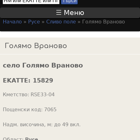
Т
S
ъ
Меню
р
e
Начало
»
Русе
»
Сливо поле
»
Голямо Враново
с
a
Y
и
r
o
Голямо Враново
c
u
h
a
f
село Голямо Враново
r
o
e
EKATTE:
15829
r
h
m
Кметство:
RSE33-04
e
r
Пощенски код:
7065
e
Надм. височина, м:
до 49 вкл.
Област:
Русе