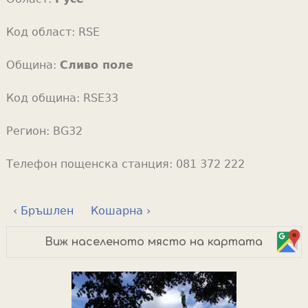
Код област:
RSE
Община:
Сливо поле
Код община:
RSE33
Регион:
BG32
Телефон пощенска станция:
081 372 222
‹ Бръшлен
Кошарна ›
Виж населеното място на картата