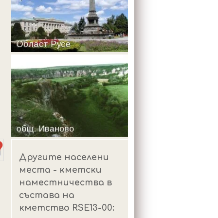
m
Другите населени
места - кметски
наместничества в
състава на
кметство RSE13-00: