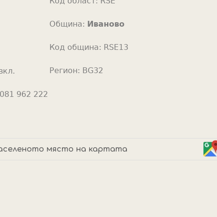
Код област:
RSE
o
r
Община:
Иваново
Код община:
RSE13
Регион:
BG32
вкл.
081 962 222
аселеното място на картата