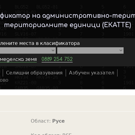
Skip
to
ификатор на административно-тери
main
териториалните единици (ЕКАТТЕ)
content
елените места в класификатора
меделска земя
0889 254 752
Селищни образувания
Азбучен указател
S
ово
e
a
r
c
h
Област:
Русе
f