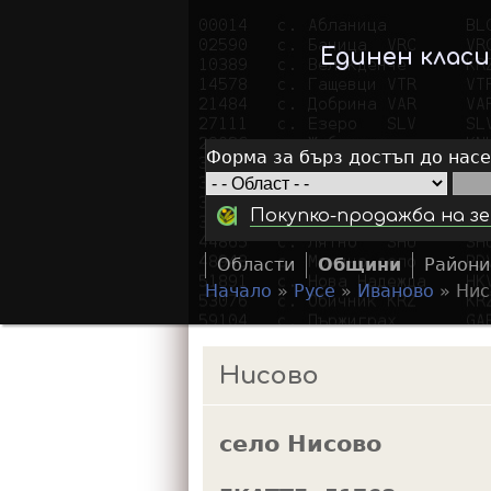
Единен клас
Форма за бърз достъп до нас
Покупко-продажба на зе
Области
Общини
Райони
Начало
»
Русе
»
Иваново
»
Нис
Y
o
Нисово
u
a
село Нисово
r
e