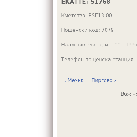
EKATTE:
51768
h
Кметство:
RSE13-00
e
r
Пощенски код:
7079
e
Надм. височина, м:
100 - 199 
Телефон пощенска станция:
‹ Мечка
Пиргово ›
Виж н