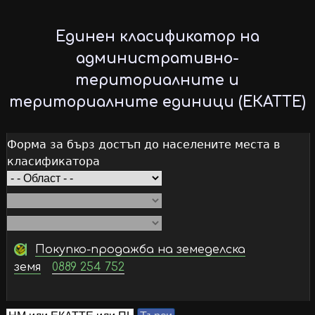
Skip
to
Единен класификатор на
main
административно-
content
териториалните и
териториалните единици (ЕКАТТЕ)
Форма за бърз достъп до населените места в
класификатора
Покупко-продажба на земеделска
земя
0889 254 752