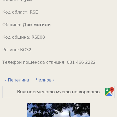
Код област:
RSE
Община:
Две могили
Код община:
RSE08
Регион:
BG32
Телефон пощенска станция:
081 466 2222
‹ Пепелина
Чилнов ›
Виж населеното място на картата