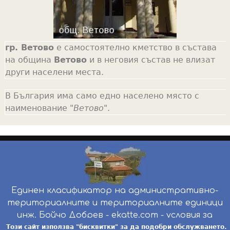
гр. Ветово
е самостоятелно кметство в състава
на община
Ветово
и в неговия състав не влизат
други населени места.
В България има само едно населено място с
наименование "
Ветово
".
Единен класификатор на административно-
териториалните и териториалните единици
инж. Бойчо Добрев
-
ekatte.com
-
условия за
ползване
Този сайт използва "бисквитки" за да подобри обслужването.