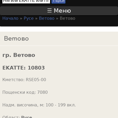
Т
S
ъ
Меню
р
e
Начало
»
Русе
»
Ветово
»
Ветово
с
a
Y
и
r
o
Ветово
c
u
h
a
f
гр. Ветово
r
o
e
EKATTE:
10803
r
h
m
Кметство:
RSE05-00
e
r
Пощенски код:
7080
e
Надм. височина, м:
100 - 199 вкл.
Област:
Русе