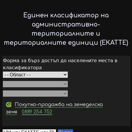
Skip
to
Единен класификатор на
main
административно-
content
териториалните и
териториалните единици (ЕКАТТЕ)
Форма за бърз достъп до населените места в
класификатора
Покупко-продажба на земеделска
земя
0889 254 752