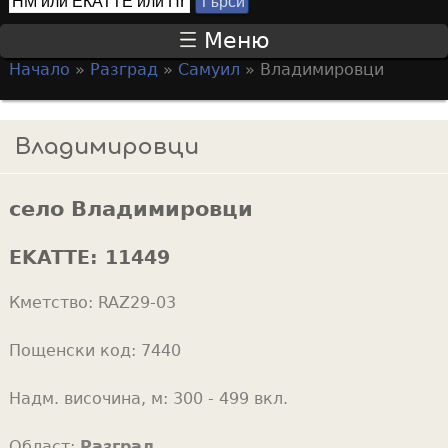
Т
S
ъ
Меню
р
e
Начало
»
Разград
»
Самуил
»
Владимировци
с
a
Y
и
r
o
Владимировци
c
u
h
a
f
село Владимировци
r
o
e
EKATTE:
11449
r
h
m
Кметство:
RAZ29-03
e
r
Пощенски код:
7440
e
Надм. височина, м:
300 - 499 вкл.
Област:
Разград