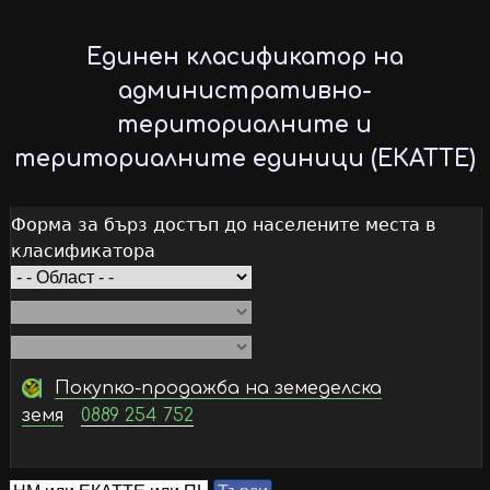
Skip
to
Единен класификатор на
main
административно-
content
териториалните и
териториалните единици (ЕКАТТЕ)
Форма за бърз достъп до населените места в
класификатора
Покупко-продажба на земеделска
земя
0889 254 752