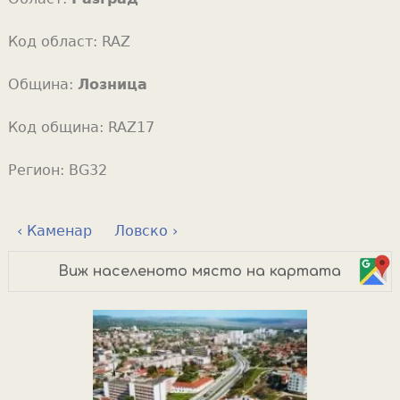
Код област:
RAZ
Община:
Лозница
Код община:
RAZ17
Регион:
BG32
‹ Каменар
Ловско ›
Виж населеното място на картата