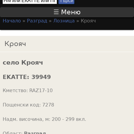
Т
S
ъ
Меню
р
e
Начало
»
Разград
»
Лозница
»
Крояч
с
a
Y
и
r
o
Крояч
c
u
h
a
f
село Крояч
r
o
e
EKATTE:
39949
r
h
m
Кметство:
RAZ17-10
e
r
Пощенски код:
7278
e
Надм. височина, м:
200 - 299 вкл.
Област:
Разград