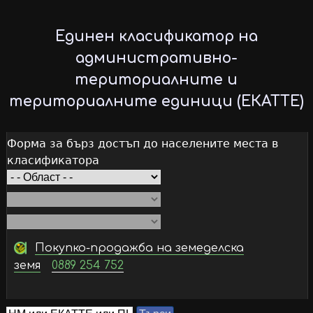
Skip
to
Единен класификатор на
main
административно-
content
териториалните и
териториалните единици (ЕКАТТЕ)
Форма за бърз достъп до населените места в
класификатора
Покупко-продажба на земеделска
земя
0889 254 752