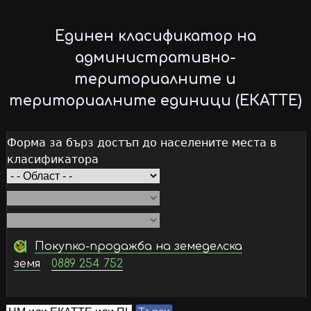
Skip
to
Единен класификатор на
main
административно-
content
териториалните и
териториалните единици (ЕКАТТЕ)
Форма за бърз достъп до населените места в
класификатора
Покупко-продажба на земеделска
земя
0889 254 752