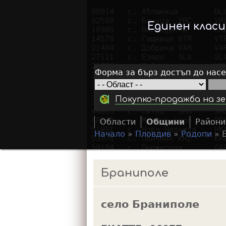
Единен клас
Форма за бърз достъп до нас
Покупко-продажба на зе
Области
Общини
Райони
Начало
»
Пловдив
»
Родопи
»
Y
o
Браниполе
u
a
село Браниполе
r
e