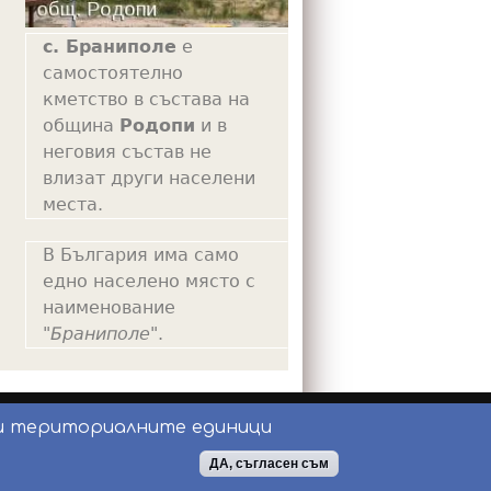
с. Браниполе
е
самостоятелно
кметство в състава на
община
Родопи
и в
неговия състав не
влизат други населени
места.
В България има само
едно населено място с
наименование
"
Браниполе
".
и териториалните единици
ползване
ДА, съгласен съм