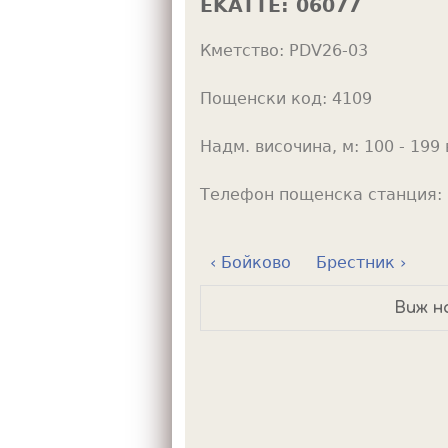
EKATTE:
06077
h
Кметство:
PDV26-03
e
r
Пощенски код:
4109
e
Надм. височина, м:
100 - 199 
Телефон пощенска станция:
‹ Бойково
Брестник ›
Виж н