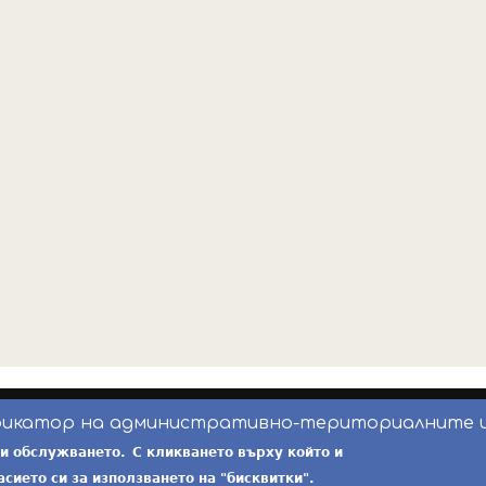
фикатор на административно-териториалните 
инж. Бойчо Добрев
-
ekatte.com
-
условия за 
ри обслужването.
С кликването върху който и
асието си за използването на "бисквитки".