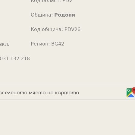
Код област:
PDV
o
r
Община:
Родопи
Код община:
PDV26
Регион:
BG42
вкл.
031 132 218
аселеното място на картата