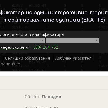
Skip
to
ификатор на административно-тери
main
териториалните единици (ЕКАТТЕ)
content
елените места в класификатора
меделска земя
0889 254 752
Селищни образувания
Азбучен указател
S
Браниполе
e
a
r
c
h
Област:
Пловдив
f