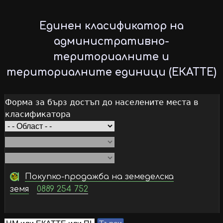
Skip
to
Единен класификатор на
main
административно-
content
териториалните и
териториалните единици (ЕКАТТЕ)
Форма за бърз достъп до населените места в
класификатора
Покупко-продажба на земеделска
земя
0889 254 752