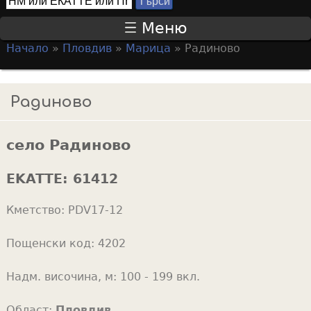
Т
S
ъ
Меню
р
e
Начало
»
Пловдив
»
Марица
»
Радиново
с
a
Y
и
r
o
Радиново
c
u
h
a
f
село Радиново
r
o
e
EKATTE:
61412
r
h
m
Кметство:
PDV17-12
e
r
Пощенски код:
4202
e
Надм. височина, м:
100 - 199 вкл.
Област:
Пловдив