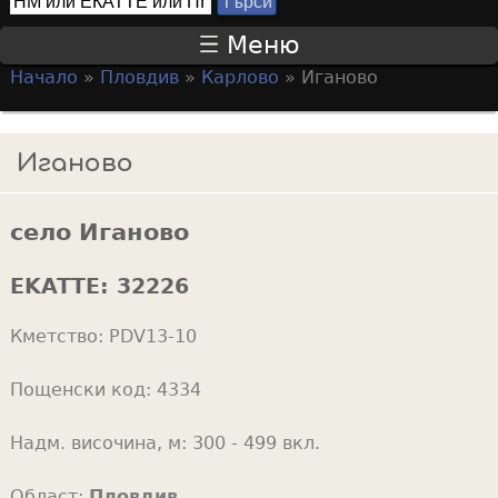
Т
S
ъ
Меню
р
e
Начало
»
Пловдив
»
Карлово
»
Иганово
с
a
Y
и
r
o
Иганово
c
u
h
a
f
село Иганово
r
o
e
EKATTE:
32226
r
h
m
Кметство:
PDV13-10
e
r
Пощенски код:
4334
e
Надм. височина, м:
300 - 499 вкл.
Област:
Пловдив