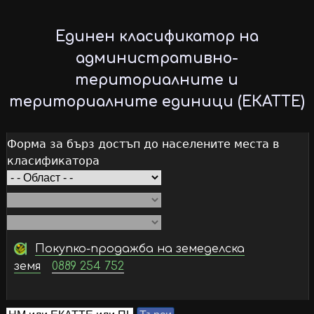
Skip
to
Единен класификатор на
main
административно-
content
териториалните и
териториалните единици (ЕКАТТЕ)
Форма за бърз достъп до населените места в
класификатора
Покупко-продажба на земеделска
земя
0889 254 752