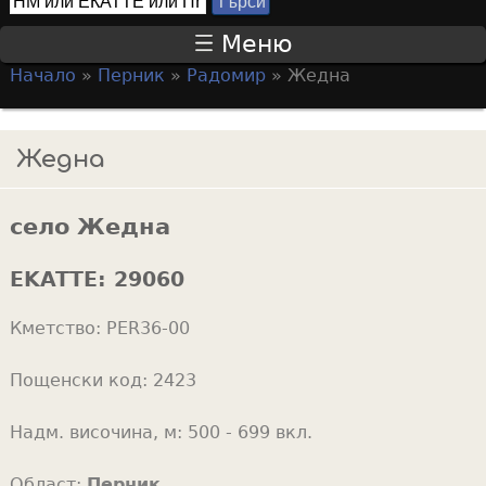
Т
S
ъ
Меню
р
e
Начало
»
Перник
»
Радомир
»
Жедна
с
a
Y
и
r
o
Жедна
c
u
h
a
f
село Жедна
r
o
e
EKATTE:
29060
r
h
m
Кметство:
PER36-00
e
r
Пощенски код:
2423
e
Надм. височина, м:
500 - 699 вкл.
Област:
Перник