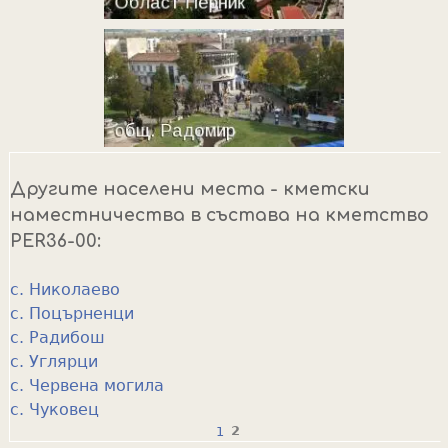
Другите населени места - кметски
наместничества в състава на кметство
PER36-00:
с. Николаево
с. Поцърненци
с. Радибош
с. Углярци
с. Червена могила
с. Чуковец
1
2