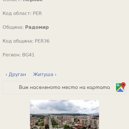
Код област:
PER
Община:
Радомир
Код община:
PER36
Регион:
BG41
‹ Друган
Житуша ›
Виж населеното място на картата