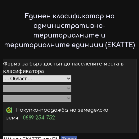
Skip
to
Единен класификатор на
main
административно-
content
териториалните и
териториалните единици (ЕКАТТЕ)
Форма за бърз достъп до населените места в
класификатора
Покупко-продажба на земеделска
земя
0889 254 752