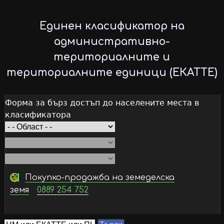
Skip
to
Единен класификатор на
main
административно-
content
териториалните и
териториалните единици (ЕКАТТЕ)
Форма за бърз достъп до населените места в
класификатора
Покупко-продажба на земеделска
земя
0889 254 752