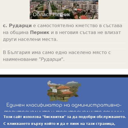
с. Рударци
е самостоятелно кметство в състава
на община
Перник
и в неговия състав не влизат
други населени места.
В България има само едно населено място с
наименование "
Рударци
".
Единен класификатор на административно-
териториалните и териториалните единици
Този сайт използва "бисквитки" за да подобри обслужването.
инж. Бойчо Добрев
-
ekatte.com
-
условия за
С кликването върху който и да е линк на тази страница,
ползване