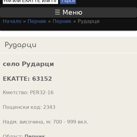
Т
S
ъ
Меню
р
e
Начало
»
Перник
»
Перник
»
Рударци
с
a
Y
и
r
o
Рударци
c
u
h
a
f
село Рударци
r
o
e
EKATTE:
63152
r
h
m
Кметство:
PER32-16
e
r
Пощенски код:
2343
e
Надм. височина, м:
700 - 999 вкл.
Област:
Перник