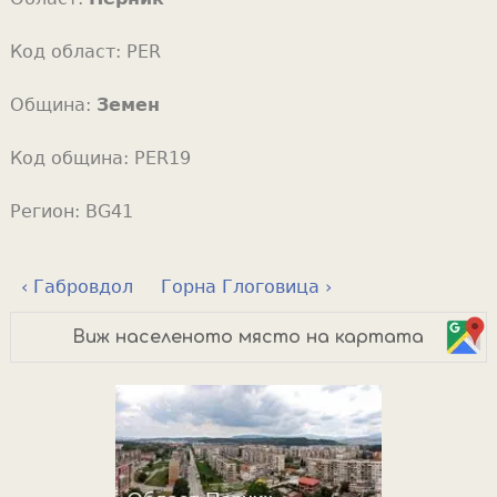
Код област:
PER
Община:
Земен
Код община:
PER19
Регион:
BG41
‹ Габровдол
Горна Глоговица ›
Виж населеното място на картата