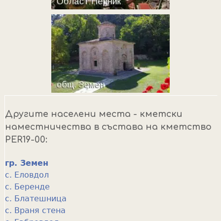
Другите населени места - кметски
наместничества в състава на кметство
PER19-00:
гр. Земен
с. Еловдол
с. Беренде
с. Блатешница
с. Враня стена