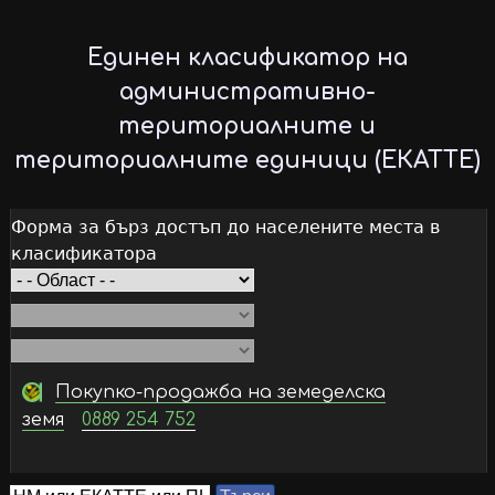
Skip
to
Единен класификатор на
main
административно-
content
териториалните и
териториалните единици (ЕКАТТЕ)
Форма за бърз достъп до населените места в
класификатора
Покупко-продажба на земеделска
земя
0889 254 752