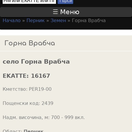
Т
S
ъ
Меню
р
e
Начало
»
Перник
»
Земен
»
Горна Врабча
с
a
Y
и
r
o
Горна Врабча
c
u
h
a
f
село Горна Врабча
r
o
e
EKATTE:
16167
r
h
m
Кметство:
PER19-00
e
r
Пощенски код:
2439
e
Надм. височина, м:
700 - 999 вкл.
Област:
Перник