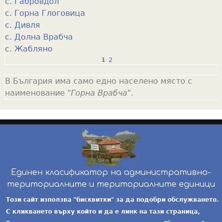
с. Габровдол
с. Горна Глоговица
с. Дивля
с. Долна Врабча
с. Жабляно
1
2
P
В България има само едно населено място с
a
наименование "
Горна Врабча
".
g
e
s
Единен класификатор на административно-
териториалните и териториалните единици
инж. Бойчо Добрев
-
ekatte.com
-
условия за
Този сайт използва "бисквитки" за да подобри обслужването.
ползване
С кликването върху който и да е линк на тази страница,