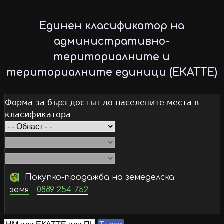
Skip
to
Единен класификатор на
main
административно-
content
териториалните и
териториалните единици (ЕКАТТЕ)
Форма за бърз достъп до населените места в
класификатора
Покупко-продажба на земеделска
земя
0889 254 752