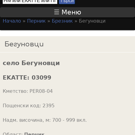
Т
S
ъ
Меню
р
e
Начало
»
Перник
»
Брезник
»
Бегуновци
с
a
Y
и
r
o
Бегуновци
c
u
h
a
f
село Бегуновци
r
o
e
EKATTE:
03099
r
h
m
Кметство:
PER08-04
e
r
Пощенски код:
2395
e
Надм. височина, м:
700 - 999 вкл.
Област:
Перник